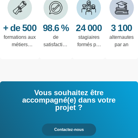
+ de 500
98.6 %
24 000
3 100
formations aux
de
stagiaires
alternautes
métiers
satisfaction
formés par
par an
techniques de
des salariés
an
l'industrie et
interrogés
tertiaires
Vous souhaitez être
accompagné(e) dans votre
projet ?
Contactez-nous