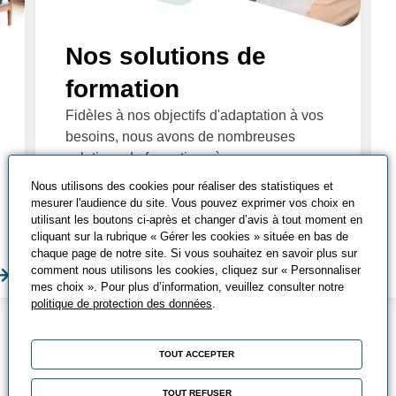
Nos solutions de
formation
Fidèles à nos objectifs d'adaptation à vos
besoins, nous avons de nombreuses
solutions de formations à vous proposer :
Les formations essentielles, sur-mesure,
Nous utilisons des cookies pour réaliser des statistiques et
individuelles, digitales, les ateliers... à
mesurer l'audience du site. Vous pouvez exprimer vos choix en
utilisant les boutons ci-après et changer d’avis à tout moment en
vous de choisir la meilleure faite pour
cliquant sur la rubrique « Gérer les cookies » située en bas de
vous !
chaque page de notre site. Si vous souhaitez en savoir plus sur
comment nous utilisons les cookies, cliquez sur « Personnaliser
En savoir plus
En sa
mes choix ». Pour plus d’information, veuillez consulter notre
politique de protection des données
.
TOUT ACCEPTER
ACTUALITÉS
TOUT REFUSER