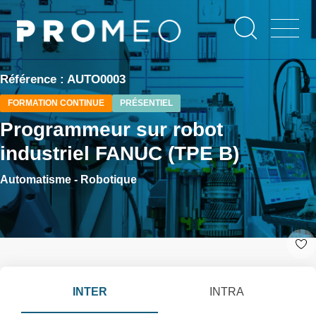
Aller
Panneau de gestion des cookies
au
contenu
principal
Référence : AUTO0003
FORMATION CONTINUE
PRÉSENTIEL
Programmeur sur robot
industriel FANUC (TPE B)
Automatisme - Robotique
INTER
INTRA