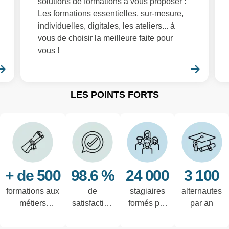
solutions de formations à vous proposer :
Les formations essentielles, sur-mesure,
individuelles, digitales, les ateliers... à
vous de choisir la meilleure faite pour
vous !
En savoir plus
En sa
LES POINTS FORTS
+ de 500
98.6 %
24 000
3 100
formations aux
de
stagiaires
alternautes
métiers
satisfaction
formés par
par an
techniques de
des salariés
an
l'industrie et
interrogés