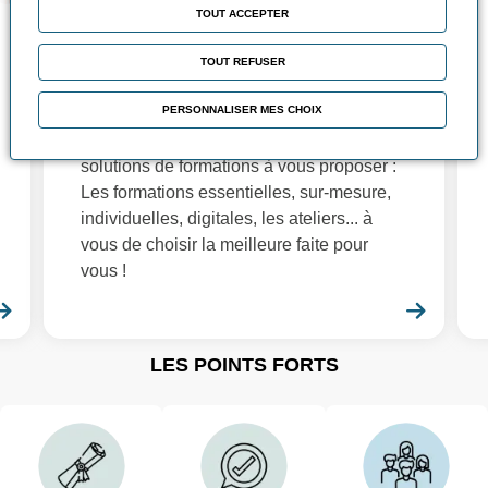
TOUT ACCEPTER
Nos solutions de
TOUT REFUSER
formation
PERSONNALISER MES CHOIX
Fidèles à nos objectifs d'adaptation à vos
besoins, nous avons de nombreuses
solutions de formations à vous proposer :
Les formations essentielles, sur-mesure,
individuelles, digitales, les ateliers... à
vous de choisir la meilleure faite pour
vous !
En savoir plus
En sa
LES POINTS FORTS