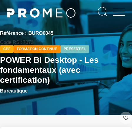
Aller
Panneau de gestion des cookies
au
contenu
principal
Référence : BURO0045
Code RS : 7373
CPF
FORMATION CONTINUE
PRÉSENTIEL
POWER BI Desktop - Les
fondamentaux (avec
certification)
Bureautique