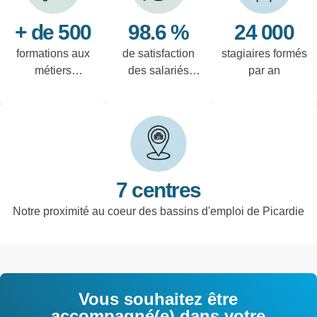
+ de 500
98.6 %
24 000
formations aux
de satisfaction
stagiaires formés
métiers
des salariés
par an
techniques de
interrogés
l'industrie et
tertiaires
7 centres
Notre proximité au coeur des bassins d'emploi de Picardie
Vous souhaitez être
accompagné(e) dans votre