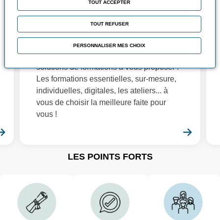
TOUT ACCEPTER
Nos solutions de
formation
TOUT REFUSER
Fidèles à nos objectifs d'adaptation à vos
PERSONNALISER MES CHOIX
besoins, nous avons de nombreuses
solutions de formations à vous proposer :
Les formations essentielles, sur-mesure,
individuelles, digitales, les ateliers... à
vous de choisir la meilleure faite pour
vous !
En savoir plus
En sa
LES POINTS FORTS