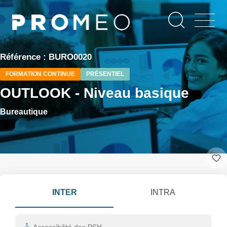
Aller
Panneau de gestion des cookies
au
contenu
principal
Référence : BURO0020
FORMATION CONTINUE
PRÉSENTIEL
OUTLOOK - Niveau basique
Bureautique
INTER
INTRA