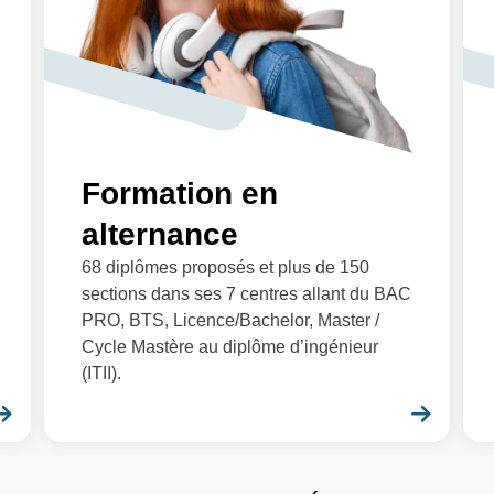
Formation en
alternance
68 diplômes proposés et plus de 150
sections dans ses 7 centres allant du BAC
PRO, BTS, Licence/Bachelor, Master /
Cycle Mastère au diplôme d’ingénieur
(ITII).
En savoir plus
En sa