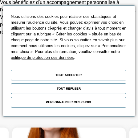
Vous bénéficiez d'un accompagnement personnalisé à
l'embauche et d'un suivi dans le développement votre carrière.
Nous utilisons des cookies pour réaliser des statistiques et
Vous bénéficiez d'opportunités de développement
mesurer l'audience du site. Vous pouvez exprimer vos choix en
professionnel et de partage de connaissances au sein d'un
utilisant les boutons ci-après et changer d’avis à tout moment en
réseau dynamique et influent.
cliquant sur la rubrique « Gérer les cookies » située en bas de
chaque page de notre site. Si vous souhaitez en savoir plus sur
comment nous utilisons les cookies, cliquez sur « Personnaliser
NOS OFFRES
mes choix ». Pour plus d’information, veuillez consulter notre
politique de protection des données
.
D'EMPLOI
TOUT ACCEPTER
TOUT REFUSER
Accepter
Médias intégrés est désactivé.
PERSONNALISER MES CHOIX
LES 3 ACTIVITÉS PROMEO