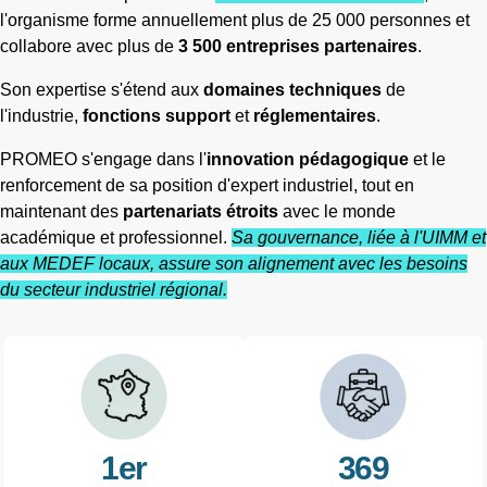
l'organisme forme annuellement plus de 25 000 personnes et
collabore avec plus de
3 500 entreprises partenaires
.
Son expertise s'étend aux
domaines techniques
de
l'industrie,
fonctions support
et
réglementaires
.
PROMEO s'engage dans l'
innovation pédagogique
et le
renforcement de sa position d'expert industriel, tout en
maintenant des
partenariats étroits
avec le monde
académique et professionnel.
Sa gouvernance, liée à l'UIMM et
aux MEDEF locaux, assure son alignement avec les besoins
du secteur industriel régional.
1er
369