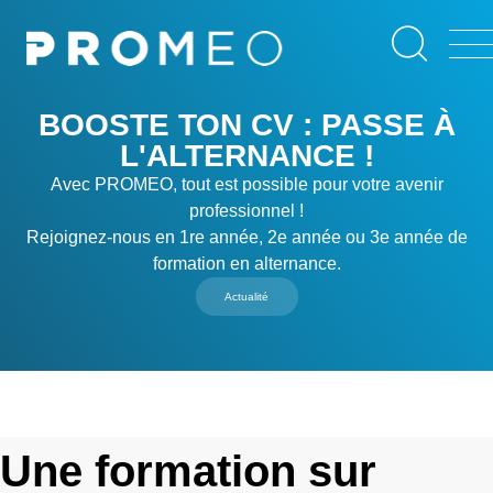
Aller
Panneau de gestion des cookies
au
contenu
principal
BOOSTE TON CV : PASSE À
L'ALTERNANCE !
Avec PROMEO, tout est possible pour votre avenir
professionnel !
Rejoignez-nous en 1re année, 2e année ou 3e année de
formation en alternance.
Actualité
Une formation sur