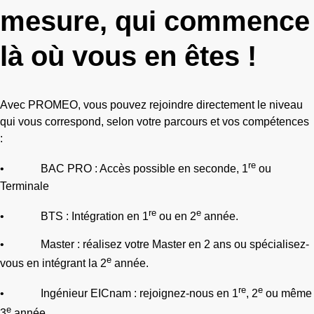
mesure, qui commence
là où vous en êtes !
Avec PROMEO, vous pouvez rejoindre directement le niveau
qui vous correspond, selon votre parcours et vos compétences
:
re
•
BAC PRO : Accès possible en seconde, 1
ou
Terminale
re
e
•
BTS : Intégration en 1
ou
e
n 2
année.
•
Master : réalisez votre Master en 2 ans ou spécialisez-
e
vous en intégrant la 2
année.
re
e
•
Ingénieur EICnam : rejoignez-nous en 1
, 2
ou même
e
3
année.