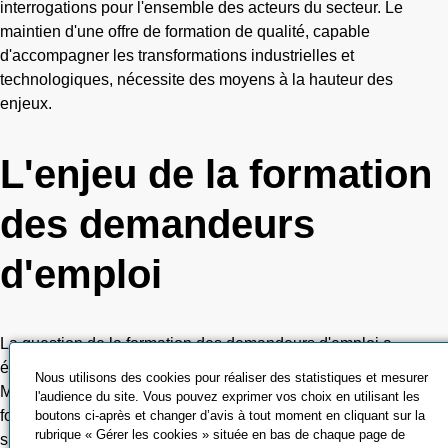
interrogations pour l'ensemble des acteurs du secteur. Le
maintien d'une offre de formation de qualité, capable
d'accompagner les transformations industrielles et
technologiques, nécessite des moyens à la hauteur des
enjeux.
L'enjeu de la formation
des demandeurs
d'emploi
La question de la formation des demandeurs d'emploi a
également été abordée. Carole Marigault a notamment alerté la
Nous utilisons des cookies pour réaliser des statistiques et mesurer
Ministre sur la baisse significative des commandes de
l'audience du site. Vous pouvez exprimer vos choix en utilisant les
formation observée ces derniers mois pour ce public. Une
boutons ci-après et changer d’avis à tout moment en cliquant sur la
rubrique « Gérer les cookies » située en bas de chaque page de
situation qui peut créer un décalage entre les besoins exprimés