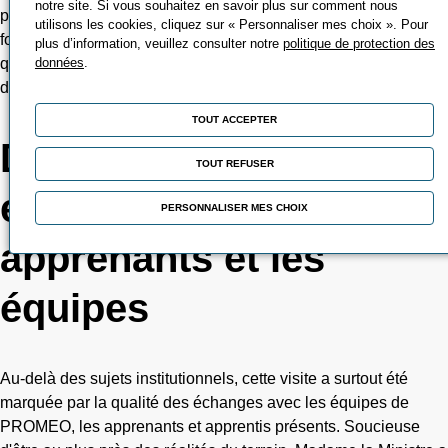
notre site. Si vous souhaitez en savoir plus sur comment nous
par les entreprises en matière de recrutement et les volumes de
utilisons les cookies, cliquez sur « Personnaliser mes choix ». Pour
formation effectivement financés sur les territoires, alors même
plus d’information, veuillez consulter notre
politique de protection des
données
.
que de nombreux secteurs continuent de rencontrer des
difficultés à recruter.
TOUT ACCEPTER
Des échanges
TOUT REFUSER
enrichissants avec les
PERSONNALISER MES CHOIX
apprenants et les
équipes
Au-delà des sujets institutionnels, cette visite a surtout été
marquée par la qualité des échanges avec les équipes de
PROMEO, les apprenants et apprentis présents. Soucieuse