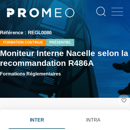
Aller
Panneau de gestion des cookies
au
contenu
principal
Référence : REGL0086
FORMATION CONTINUE
PRÉSENTIEL
Moniteur Interne Nacelle selon la
recommandation R486A
Formations Réglementaires
INTER
INTRA