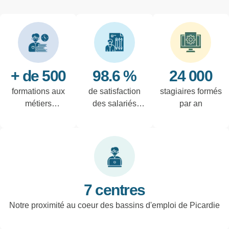
+ de 500
98.6 %
24 000
formations aux
de satisfaction
stagiaires formés
métiers
des salariés
par an
techniques de
interrogés
l'industrie et
tertiaires
7 centres
Notre proximité au coeur des bassins d'emploi de Picardie