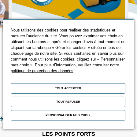
Nous utilisons des cookies pour réaliser des statistiques et
mesurer l'audience du site. Vous pouvez exprimer vos choix en
Tout savoir sur le
utilisant les boutons ci-après et changer d’avis à tout moment en
cliquant sur la rubrique « Gérer les cookies » située en bas de
CACES®
chaque page de notre site. Si vous souhaitez en savoir plus sur
comment nous utilisons les cookies, cliquez sur « Personnaliser
Qu’est-ce que le CACES® ? Découvrez
mes choix ». Pour plus d’information, veuillez consulter notre
les différents CACES®, leurs avantages
politique de protection des données
.
et comment les passer ?
TOUT ACCEPTER
Chez Promeo, vous pouvez suivre
différentes formations CACES® adaptées
TOUT REFUSER
à vos besoins !
PERSONNALISER MES CHOIX
En savoir plus
En sa
LES POINTS FORTS