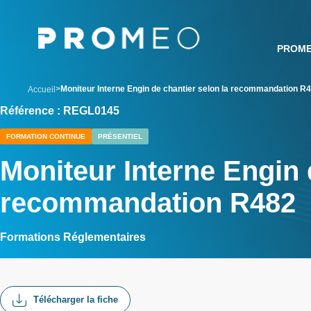
Aller
Panneau de gestion des cookies
au
contenu
PROM
principal
breadcrumb
Moniteur Interne Engin de chantier selon la recommandation R
Accueil
Référence : REGL0145
FORMATION CONTINUE
PRÉSENTIEL
Moniteur Interne Engin 
recommandation R482
Formations Réglementaires
Télécharger la fiche