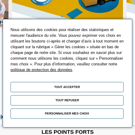
Nous utilisons des cookies pour réaliser des statistiques et
mesurer l'audience du site. Vous pouvez exprimer vos choix en
Tout savoir sur le
utilisant les boutons ci-après et changer d’avis à tout moment en
cliquant sur la rubrique « Gérer les cookies » située en bas de
CACES®
chaque page de notre site. Si vous souhaitez en savoir plus sur
comment nous utilisons les cookies, cliquez sur « Personnaliser
Qu’est-ce que le CACES® ? Découvrez
mes choix ». Pour plus d’information, veuillez consulter notre
les différents CACES®, leurs avantages
politique de protection des données
.
et comment les passer ?
TOUT ACCEPTER
Chez Promeo, vous pouvez suivre
différentes formations CACES® adaptées
TOUT REFUSER
à vos besoins !
PERSONNALISER MES CHOIX
En savoir plus
En sa
LES POINTS FORTS