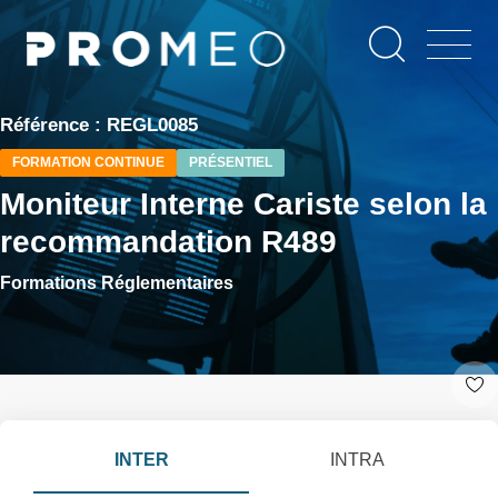
Aller
Panneau de gestion des cookies
au
contenu
principal
Référence : REGL0085
FORMATION CONTINUE
PRÉSENTIEL
Moniteur Interne Cariste selon la
recommandation R489
Formations Réglementaires
INTER
INTRA