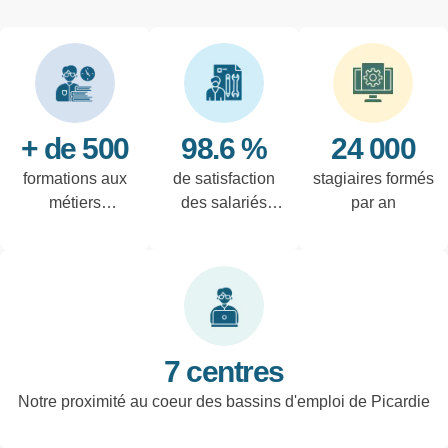
+ de 500
98.6 %
24 000
formations aux
de satisfaction
stagiaires formés
métiers
des salariés
par an
techniques de
interrogés
l'industrie et
tertiaires
7 centres
Notre proximité au coeur des bassins d'emploi de Picardie