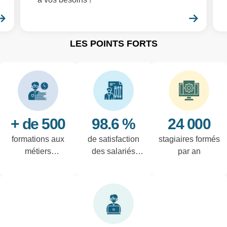
En savoir plus
En sa
LES POINTS FORTS
+ de 500
98.6 %
24 000
formations aux
de satisfaction
stagiaires formés
métiers
des salariés
par an
techniques de
interrogés
l'industrie et
tertiaires