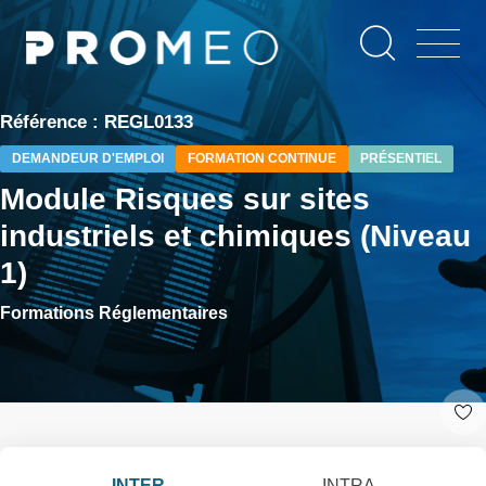
Aller
Panneau de gestion des cookies
au
contenu
principal
Référence : REGL0133
DEMANDEUR D'EMPLOI
FORMATION CONTINUE
PRÉSENTIEL
Module Risques sur sites
industriels et chimiques (Niveau
1)
Formations Réglementaires
INTER
INTRA