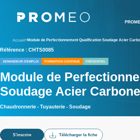
Aller
Panneau de gestion des cookies
au
contenu
PROM
principal
breadcrumb
Module de Perfectionnement Qualification Soudage Acier Carb
Accueil
Référence : CHTS0085
DEMANDEUR D'EMPLOI
FORMATION CONTINUE
PRÉSENTIEL
Module de Perfectionne
Soudage Acier Carbon
Chaudronnerie - Tuyauterie - Soudage
S'inscrire
Télécharger la fiche