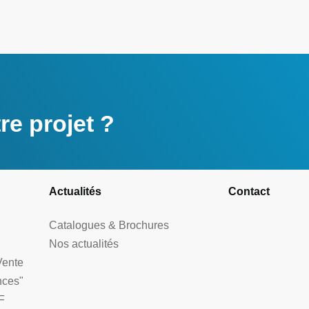
e projet ?
Actualités
Contact
Catalogues & Brochures
Nos actualités
Vente
nces"
F