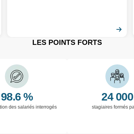
En savoir plus
En 
LES POINTS FORTS
98.6 %
24 000
tion des salariés interrogés
stagiaires formés p