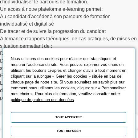
d'individualiser le parcours de formation.
Un accès à notre plateforme e-learning permet :
Au candidat d'accéder à son parcours de formation
individualisé et digitalisé
De tracer et de suivre la progression du candidat
Alternance d'apports théoriques, de cas pratiques, de mises en
situation permettant de :
Développer le savoir être attendu pour l'exercice du métier
Nous utilisons des cookies pour réaliser des statistiques et
D'acquérir les compétences professionnelles attendues et de
mesurer l'audience du site. Vous pouvez exprimer vos choix en
structurer les savoirs techniques
utilisant les boutons ci-après et changer d’avis à tout moment en
ENCADREMENT PÉDAGOGIQUE :
cliquant sur la rubrique « Gérer les cookies » située en bas de
chaque page de notre site. Si vous souhaitez en savoir plus sur
La formation est animée par des formateurs experts dans leur
comment nous utilisons les cookies, cliquez sur « Personnaliser
domaine de compétences et validés par nos équipes
mes choix ». Pour plus d’information, veuillez consulter notre
pédagogiques
politique de protection des données
.
TOUT ACCEPTER
Validation et certification
TOUT REFUSER
Outils pédagogiques