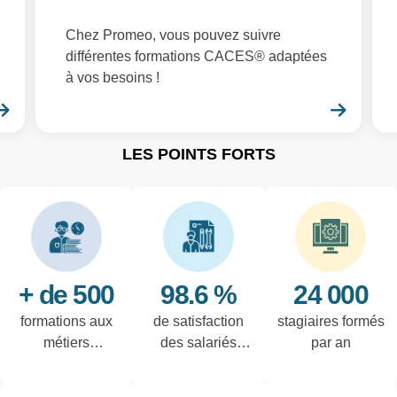
Chez Promeo, vous pouvez suivre
différentes formations CACES® adaptées
à vos besoins !
En savoir plus
En sa
LES POINTS FORTS
+ de 500
98.6 %
24 000
formations aux
de satisfaction
stagiaires formés
métiers
des salariés
par an
techniques de
interrogés
l'industrie et