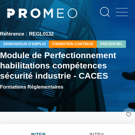
Aller
Panneau de gestion des cookies
au
contenu
principal
Référence : REGL0132
DEMANDEUR D'EMPLOI
FORMATION CONTINUE
PRÉSENTIEL
Module de Perfectionnement
habilitations compétences
sécurité industrie - CACES
Formations Réglementaires
INTER
INTRA