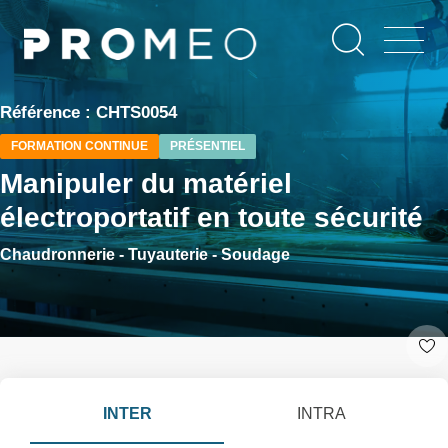
Aller
Panneau de gestion des cookies
au
contenu
principal
Référence : CHTS0054
FORMATION CONTINUE
PRÉSENTIEL
Manipuler du matériel
électroportatif en toute sécurité
Chaudronnerie - Tuyauterie - Soudage
INTER
INTRA