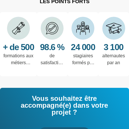
LES POINTS FORTS
+ de 500
98.6 %
24 000
3 100
formations aux
de
stagiaires
alternautes
métiers
satisfaction
formés par
par an
techniques de
des salariés
an
l'industrie et
interrogés
tertiaires
Vous souhaitez être
accompagné(e) dans votre
projet ?