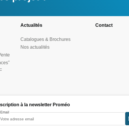
Actualités
Contact
Catalogues & Brochures
Nos actualités
Vente
nces"
F
nscription à la newsletter Proméo
Email