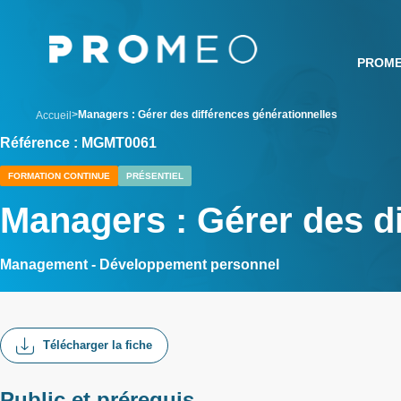
Aller
Panneau de gestion des cookies
au
contenu
PROM
principal
breadcrumb
Managers : Gérer des différences générationnelles
Accueil
Référence : MGMT0061
FORMATION CONTINUE
PRÉSENTIEL
Managers : Gérer des di
Management - Développement personnel
Télécharger la fiche
Public et prérequis