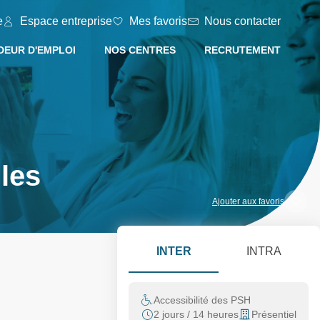
e
Espace entreprise
Mes favoris
Nous contacter
EUR D'EMPLOI
NOS CENTRES
RECRUTEMENT
les
Ajouter aux favoris
INTER
INTRA
Accessibilité des PSH
2 jours / 14 heures
Présentiel