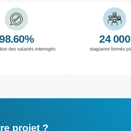
98.60%
24 000
tion des salariés interrogés
stagiaires formés p
e projet ?