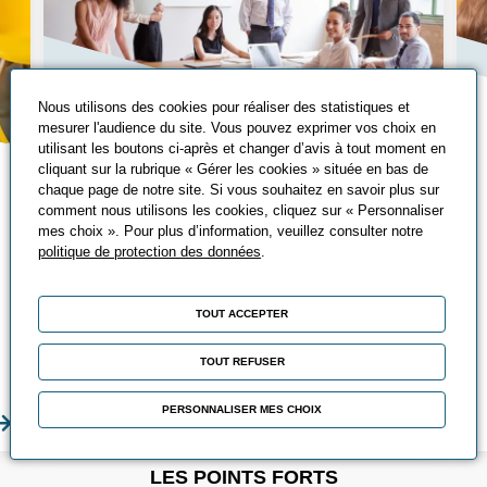
Nous utilisons des cookies pour réaliser des statistiques et
mesurer l'audience du site. Vous pouvez exprimer vos choix en
utilisant les boutons ci-après et changer d’avis à tout moment en
cliquant sur la rubrique « Gérer les cookies » située en bas de
Les écoles du
chaque page de notre site. Si vous souhaitez en savoir plus sur
comment nous utilisons les cookies, cliquez sur « Personnaliser
management
mes choix ». Pour plus d’information, veuillez consulter notre
Véritable dispositif de professionnalisation
politique de protection des données
.
des managers, l’Ecole du Management de
l’UIMM accompagne, depuis de
TOUT ACCEPTER
nombreuses années, les entreprises dans
la montée en compétences de leur
TOUT REFUSER
encadrement.
PERSONNALISER MES CHOIX
En savoir plus
En sa
LES POINTS FORTS