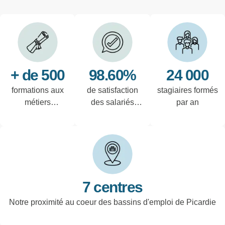
+ de 500
98.60%
24 000
formations aux
de satisfaction
stagiaires formés
métiers
des salariés
par an
techniques de
interrogés
l'industrie et
tertiaires
7 centres
Notre proximité au coeur des bassins d'emploi de Picardie