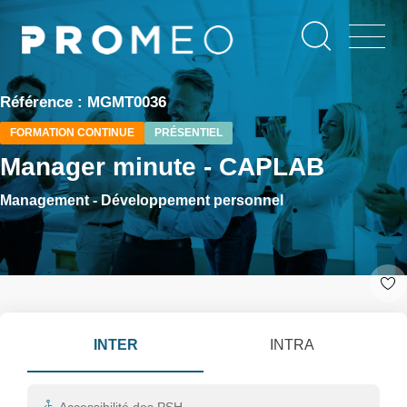
Aller
Panneau de gestion des cookies
au
contenu
principal
Référence : MGMT0036
FORMATION CONTINUE
PRÉSENTIEL
Manager minute - CAPLAB
Management - Développement personnel
INTER
INTRA