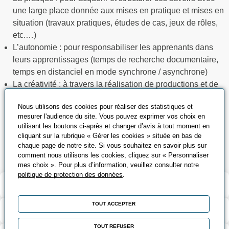
une large place donnée aux mises en pratique et mises en
situation (travaux pratiques, études de cas, jeux de rôles,
etc.…)
L’autonomie : pour responsabiliser les apprenants dans
leurs apprentissages (temps de recherche documentaire,
temps en distanciel en mode synchrone / asynchrone)
La créativité : à travers la réalisation de productions et de
projets professionnels concrets
Nous utilisons des cookies pour réaliser des statistiques et
La digitalisation : grâce à un accès individualisé à notre
mesurer l'audience du site. Vous pouvez exprimer vos choix en
plateforme e-learning de contenus métiers (modules
utilisant les boutons ci-après et changer d’avis à tout moment en
interactifs, vidéos, supports, quiz), transverses ou
cliquant sur la rubrique « Gérer les cookies » située en bas de
complémentaires
chaque page de notre site. Si vous souhaitez en savoir plus sur
comment nous utilisons les cookies, cliquez sur « Personnaliser
mes choix ». Pour plus d’information, veuillez consulter notre
politique de protection des données
.
Modalités de la formation
TOUT ACCEPTER
Outils pédagogiques
TOUT REFUSER