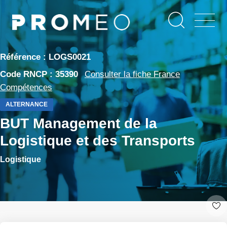
Aller
Panneau de gestion des cookies
au
contenu
principal
Référence : LOGS0021
Code RNCP : 35390
Consulter la fiche France
Compétences
ALTERNANCE
BUT Management de la
Logistique et des Transports
Logistique