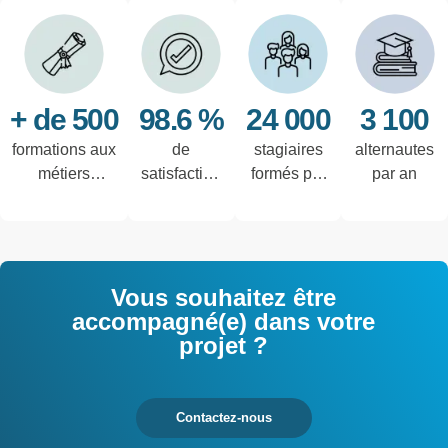
+ de 500
98.6 %
24 000
3 100
formations aux
de
stagiaires
alternautes
métiers
satisfaction
formés par
par an
techniques de
des salariés
an
l'industrie et
interrogés
tertiaires
Vous souhaitez être
accompagné(e) dans votre
projet ?
Contactez-nous