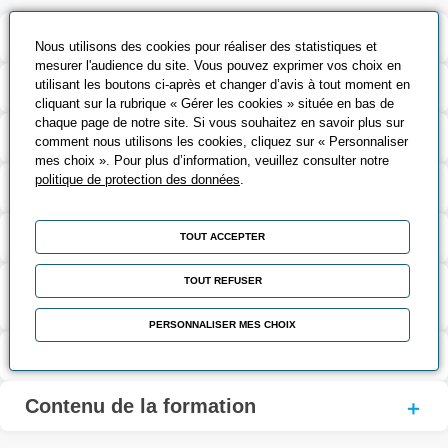
Modalités de la formation
Nous utilisons des cookies pour réaliser des statistiques et
mesurer l'audience du site. Vous pouvez exprimer vos choix en
utilisant les boutons ci-après et changer d’avis à tout moment en
Outils pédagogiques
cliquant sur la rubrique « Gérer les cookies » située en bas de
chaque page de notre site. Si vous souhaitez en savoir plus sur
Validation et certification
comment nous utilisons les cookies, cliquez sur « Personnaliser
mes choix ». Pour plus d’information, veuillez consulter notre
politique de protection des données
.
Coût et financement
Taux de réussite à l’examen
TOUT ACCEPTER
Suite de parcours et passerelles
TOUT REFUSER
possibles
PERSONNALISER MES CHOIX
Passerelles - Métiers - Débouchés
Contenu de la formation