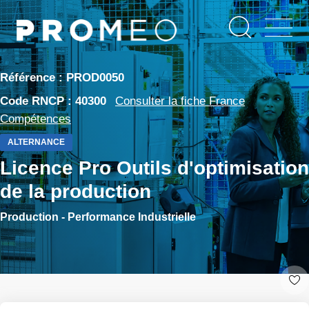
Aller
Panneau de gestion des cookies
au
contenu
principal
Référence : PROD0050
Code RNCP : 40300
Consulter la fiche France
Compétences
ALTERNANCE
Licence Pro Outils d'optimisation
de la production
Production - Performance Industrielle