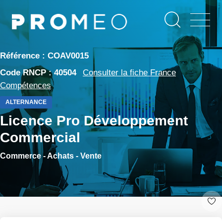
Aller
Panneau de gestion des cookies
au
contenu
principal
Référence : COAV0015
Code RNCP : 40504
Consulter la fiche France
Compétences
ALTERNANCE
Licence Pro Développement
Commercial
Commerce - Achats - Vente