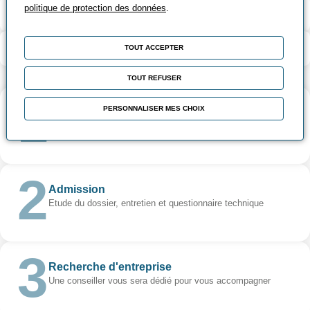
politique de protection des données
.
Passerelles - Métiers - Débouchés
Contenu de la formation
TOUT ACCEPTER
TOUT REFUSER
PERSONNALISER MES CHOIX
Inscription
Une inscription 100% en ligne sur le site
Admission
Etude du dossier, entretien et questionnaire technique
Recherche d'entreprise
Une conseiller vous sera dédié pour vous accompagner