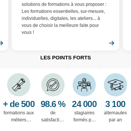
solutions de formations à vous proposer :
Les formations essentielles, sur-mesure,
individuelles, digitales, les ateliers... à
vous de choisir la meilleure faite pour
vous !
En savoir plus
En sa
LES POINTS FORTS
+ de 500
98.6 %
24 000
3 100
formations aux
de
stagiaires
alternautes
métiers
satisfaction
formés par
par an
techniques de
des salariés
an