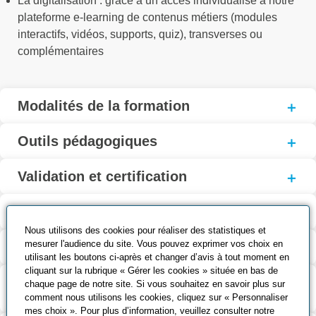
La digitalisation : grâce à un accès individualisé à notre
plateforme e-learning de contenus métiers (modules
interactifs, vidéos, supports, quiz), transverses ou
complémentaires
Modalités de la formation
Outils pédagogiques
Validation et certification
Coût et financement
Nous utilisons des cookies pour réaliser des statistiques et
mesurer l'audience du site. Vous pouvez exprimer vos choix en
Taux de réussite à l’examen
utilisant les boutons ci-après et changer d’avis à tout moment en
cliquant sur la rubrique « Gérer les cookies » située en bas de
Suite de parcours et passerelles
chaque page de notre site. Si vous souhaitez en savoir plus sur
possibles
comment nous utilisons les cookies, cliquez sur « Personnaliser
mes choix ». Pour plus d’information, veuillez consulter notre