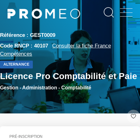
Aller
Panneau de gestion des cookies
au
contenu
principal
Référence : GEST0009
Code RNCP : 40107
Consulter la fiche France
Compétences
ALTERNANCE
Licence Pro Comptabilité et Paie
Gestion - Administration - Comptabilité
PRÉ-INSCRIPTION