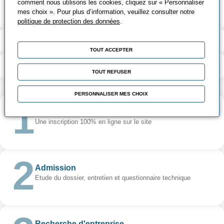
comment nous utilisons les cookies, cliquez sur « Personnaliser
Suite de parcours et passerelles
mes choix ». Pour plus d’information, veuillez consulter notre
possibles
politique de protection des données
.
Passerelles - Métiers - Débouchés
TOUT ACCEPTER
Contenu de la formation
TOUT REFUSER
PERSONNALISER MES CHOIX
Inscription
Une inscription 100% en ligne sur le site
Admission
Etude du dossier, entretien et questionnaire technique
Recherche d'entreprise