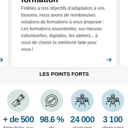
Fidèles à nos objectifs d'adaptation à vos
besoins, nous avons de nombreuses
solutions de formations à vous proposer :
Les formations essentielles, sur-mesure,
individuelles, digitales, les ateliers... à
vous de choisir la meilleure faite pour
vous !
En savoir plus
En sa
LES POINTS FORTS
+ de 500
98.6 %
24 000
3 100
formations aux
de
stagiaires
alternautes