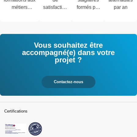
métiers
satisfaction
formés par
par an
techniques de
des salariés
an
l'industrie et
interrogés
tertiaires
Vous souhaitez être
accompagné(e) dans votre
projet ?
Contactez-nous
Certifications