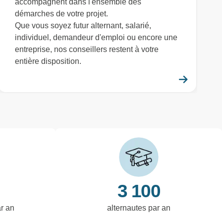
accompagnent dans l'ensemble des
démarches de votre projet.
Que vous soyez futur alternant, salarié,
individuel, demandeur d'emploi ou encore une
entreprise, nos conseillers restent à votre
entière disposition.
savoir plus
En savo
3 100
ar an
alternautes par an