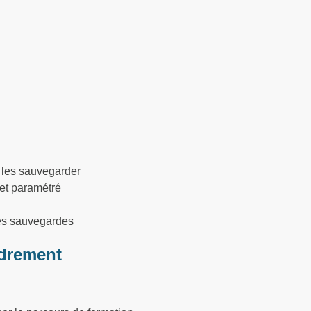
e les sauvegarder
 et paramétré
les sauvegardes
drement