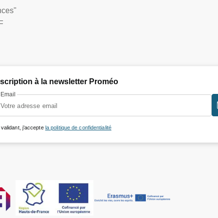
nces"
F
nscription à la newsletter Proméo
Email
 validant, j’accepte
la politique de confidentialité