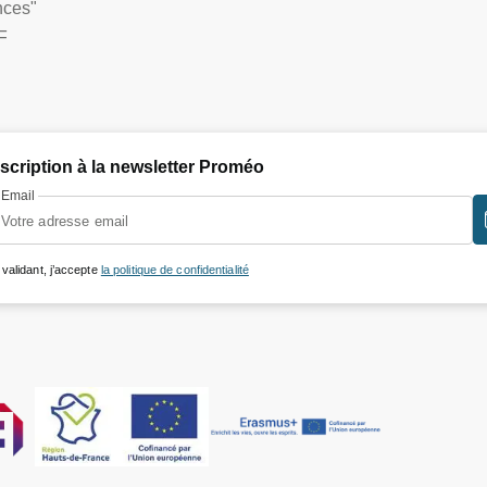
nces"
F
nscription à la newsletter Proméo
Email
 validant, j’accepte
la politique de confidentialité