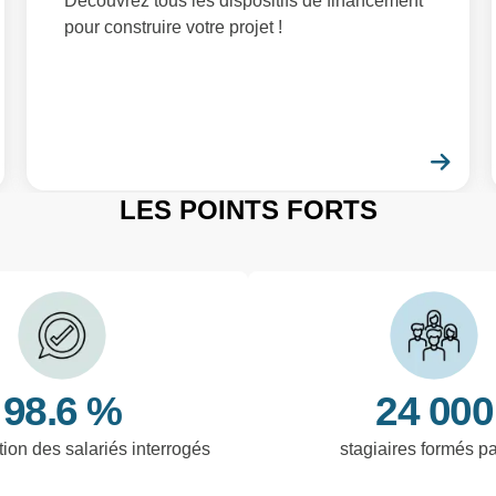
Découvrez tous les dispositifs de financement
pour construire votre projet !
En savoir plus
En 
LES POINTS FORTS
98.6 %
24 000
tion des salariés interrogés
stagiaires formés p