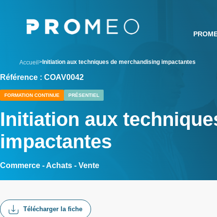
Aller
Panneau de gestion des cookies
au
contenu
PROM
principal
breadcrumb
Initiation aux techniques de merchandising impactantes
Accueil
Référence : COAV0042
FORMATION CONTINUE
PRÉSENTIEL
Initiation aux techniqu
impactantes
Commerce - Achats - Vente
Télécharger la fiche