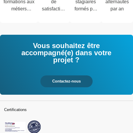
formations aux
de
stagiaires
alternautes
métiers
satisfaction
formés par
par an
techniques de
des salariés
an
l'industrie et
interrogés
tertiaires
Vous souhaitez être
accompagné(e) dans votre
projet ?
Contactez-nous
Certifications