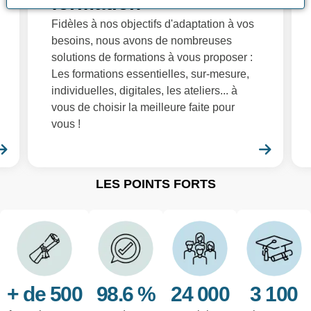
formation
Fidèles à nos objectifs d'adaptation à vos
besoins, nous avons de nombreuses
solutions de formations à vous proposer :
Les formations essentielles, sur-mesure,
individuelles, digitales, les ateliers... à
vous de choisir la meilleure faite pour
vous !
En savoir plus
En sa
LES POINTS FORTS
+ de 500
98.6 %
24 000
3 100