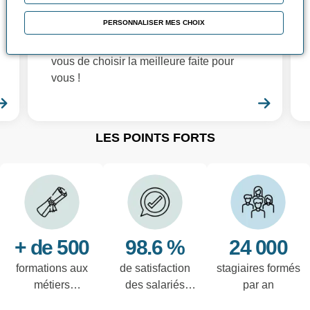
solutions de formations à vous proposer :
PERSONNALISER MES CHOIX
Les formations essentielles, sur-mesure,
individuelles, digitales, les ateliers... à
vous de choisir la meilleure faite pour
vous !
En savoir plus
En sa
LES POINTS FORTS
+ de 500
98.6 %
24 000
formations aux
de satisfaction
stagiaires formés
métiers
des salariés
par an
techniques de
interrogés