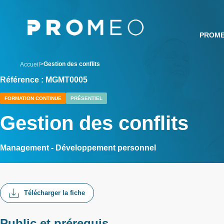
Aller
Panneau de gestion des cookies
au
contenu
PROM
principal
breadcrumb
Gestion des conflits
Accueil
Référence : MGMT0005
FORMATION CONTINUE
PRÉSENTIEL
Gestion des conflits
Management - Développement personnel
Télécharger la fiche
Public et prérequis