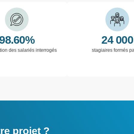
98.60%
24 000
tion des salariés interrogés
stagiaires formés p
e projet ?