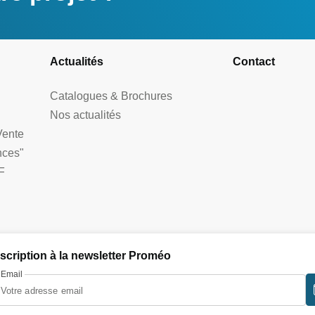
Actualités
Contact
Catalogues & Brochures
Nos actualités
Vente
nces"
F
nscription à la newsletter Proméo
Email