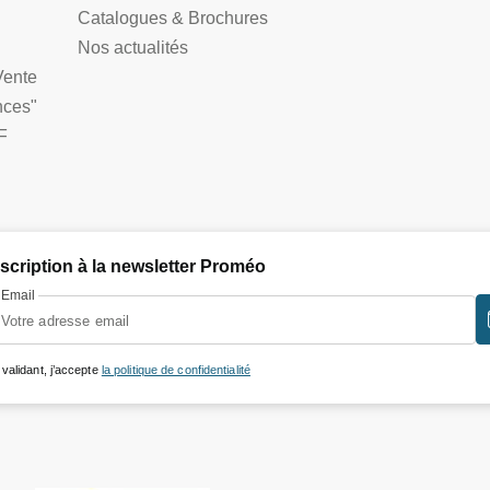
Catalogues & Brochures
Nos actualités
Vente
nces"
F
nscription à la newsletter Proméo
Email
 validant, j’accepte
la politique de confidentialité