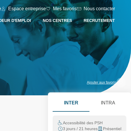
e
Espace entreprise
Mes favoris
Nous contacter
EUR D'EMPLOI
NOS CENTRES
RECRUTEMENT
Ajouter aux favoris
INTER
INTRA
Accessibilité des PSH
3 jours / 21 heures
Présentiel