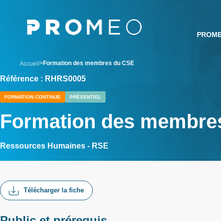
Aller
Panneau de gestion des cookies
au
contenu
PROM
principal
breadcrumb
Formation des membres du CSE
Accueil
Référence : RHRS0005
FORMATION CONTINUE
PRÉSENTIEL
Formation des membre
Ressources Humaines - RSE
Télécharger la fiche
Public et prérequis