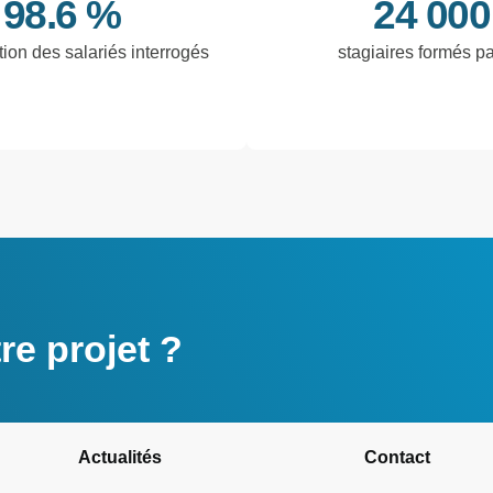
98.6 %
24 000
tion des salariés interrogés
stagiaires formés p
e projet ?
Actualités
Contact