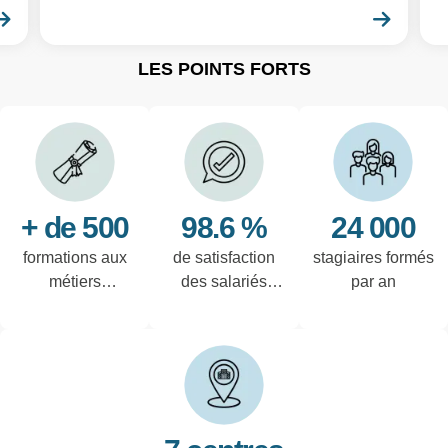
En savoir plus
En sa
LES POINTS FORTS
+ de 500
98.6 %
24 000
formations aux
de satisfaction
stagiaires formés
métiers
des salariés
par an
techniques de
interrogés
l'industrie et
tertiaires