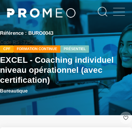
Aller
Panneau de gestion des cookies
au
contenu
principal
Référence : BURO0043
Code RS : 7256
CPF
FORMATION CONTINUE
PRÉSENTIEL
EXCEL - Coaching individuel
niveau opérationnel (avec
certification)
Bureautique