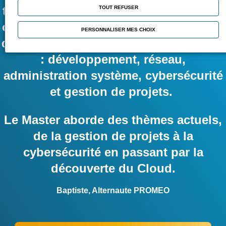
totalité des formations chez PROMEO,
TOUT REFUSER
on acquiert des compétences dans les
PERSONNALISER MES CHOIX
domaines principaux de l'informatique
: développement, réseau,
administration système, cybersécurité
et gestion de projets.
Le Master aborde des thèmes actuels,
de la gestion de projets à la
cybersécurité en passant par la
découverte du Cloud.
Baptiste, Alternaute PROMEO