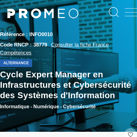
Aller
Panneau de gestion des cookies
au
contenu
principal
Référence : INFO0010
Code RNCP : 38779
Consulter la fiche France
Compétences
ALTERNANCE
Cycle Expert Manager en
Infrastructures et Cybersécurité
des Systèmes d'Information
Informatique - Numérique - Cybersécurité