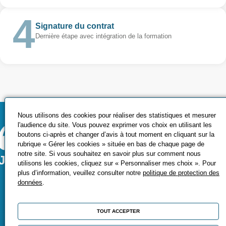
Signature du contrat
Dernière étape avec intégration de la formation
Nous utilisons des cookies pour réaliser des statistiques et mesurer
l'audience du site. Vous pouvez exprimer vos choix en utilisant les
boutons ci-après et changer d’avis à tout moment en cliquant sur la
rubrique « Gérer les cookies » située en bas de chaque page de
notre site. Si vous souhaitez en savoir plus sur comment nous
J'ai rejoint ce cycle pour compléter me
utilisons les cookies, cliquez sur « Personnaliser mes choix ». Pour
plus d’information, veuillez consulter notre
politique de protection des
compétences après la licence en
données
.
cybersécurité.
TOUT ACCEPTER
L'avantage, c'est qu'en suivant la