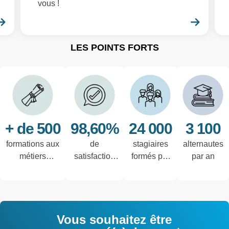
vous !
En savoir plus
En sa
LES POINTS FORTS
+ de 500
98,60%
24 000
3 100
formations aux
de
stagiaires
alternautes
métiers
satisfaction
formés par
par an
techniques de
des salariés
an
l'industrie et
interrogés
tertiaires
Vous souhaitez être