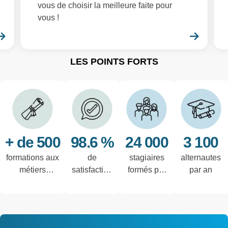
vous de choisir la meilleure faite pour
vous !
En savoir plus
En sa
LES POINTS FORTS
+ de 500
98.6 %
24 000
3 100
formations aux
de
stagiaires
alternautes
métiers
satisfaction
formés par
par an
techniques de
des salariés
an
l'industrie et
interrogés
tertiaires