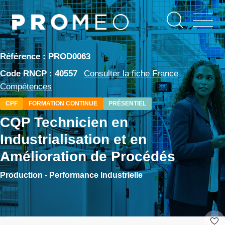
Aller
Panneau de gestion des cookies
au
contenu
principal
Référence : PROD0063
Code RNCP : 40557
Consulter la fiche France
Compétences
CPF
FORMATION CONTINUE
PRÉSENTIEL
CQP Technicien en
Industrialisation et en
Amélioration de Procédés
Production - Performance Industrielle