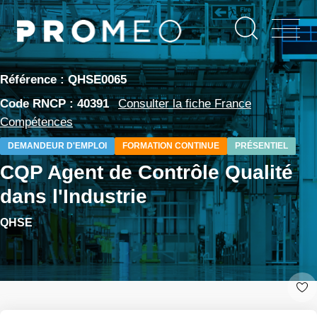
Aller
Panneau de gestion des cookies
au
contenu
principal
Référence : QHSE0065
Code RNCP : 40391
Consulter la fiche France
Compétences
DEMANDEUR D'EMPLOI
FORMATION CONTINUE
PRÉSENTIEL
CQP Agent de Contrôle Qualité
dans l'Industrie
QHSE