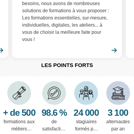
besoins, nous avons de nombreuses
solutions de formations à vous proposer :
Les formations essentielles, sur-mesure,
individuelles, digitales, les ateliers... à
vous de choisir la meilleure faite pour
vous !
En savoir plus
En sa
LES POINTS FORTS
+ de 500
98.6 %
24 000
3 100
formations aux
de
stagiaires
alternautes
métiers
satisfaction
formés par
par an