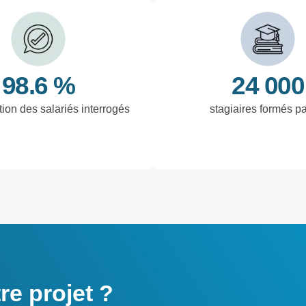
98.6 %
24 000
tion des salariés interrogés
stagiaires formés p
e projet ?