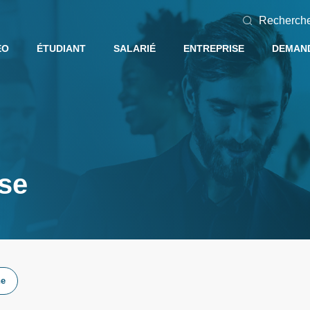
Recherch
EO
ÉTUDIANT
SALARIÉ
ENTREPRISE
DEMAND
ise
he