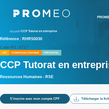
Aller
Panneau de gestion des cookies
au
contenu
PROM
principal
breadcrumb
CCP Tutorat en entreprise
Accueil
Référence : RHRS0030
Code RS : 6717
CPF
FORMATION CONTINUE
PRÉSENTIEL
CCP Tutorat en entrepr
Ressources Humaines - RSE
S’inscrire avec mon compte CPF
Télécharger la fic