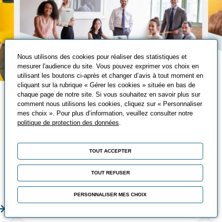
Nous utilisons des cookies pour réaliser des statistiques et
mesurer l'audience du site. Vous pouvez exprimer vos choix en
utilisant les boutons ci-après et changer d’avis à tout moment en
cliquant sur la rubrique « Gérer les cookies » située en bas de
Les écoles du
chaque page de notre site. Si vous souhaitez en savoir plus sur
comment nous utilisons les cookies, cliquez sur « Personnaliser
management
mes choix ». Pour plus d’information, veuillez consulter notre
politique de protection des données
.
Véritable dispositif de professionnalisation
des managers, l’Ecole du Management de
TOUT ACCEPTER
l’UIMM accompagne, depuis de
nombreuses années, les entreprises dans
TOUT REFUSER
la montée en compétences de leur
encadrement.
PERSONNALISER MES CHOIX
En savoir plus
En sa