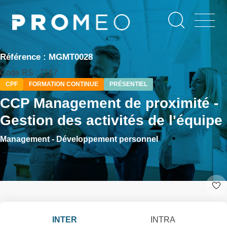
Aller
Panneau de gestion des cookies
au
contenu
principal
Référence : MGMT0028
Code RS : 7167
CPF
FORMATION CONTINUE
PRÉSENTIEL
CCP Management de proximité -
Gestion des activités de l'équipe
Management - Développement personnel
INTER
INTRA