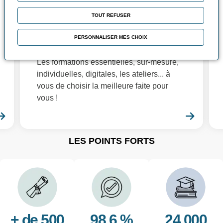
formation
TOUT REFUSER
Fidèles à nos objectifs d'adaptation à vos
besoins, nous avons de nombreuses
PERSONNALISER MES CHOIX
solutions de formations à vous proposer :
Les formations essentielles, sur-mesure,
individuelles, digitales, les ateliers... à
vous de choisir la meilleure faite pour
vous !
En savoir plus
En sa
LES POINTS FORTS
+ de 500
98.6 %
24 000