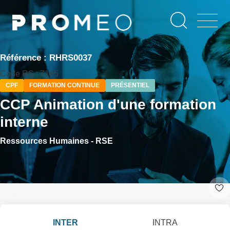
Aller
Panneau de gestion des cookies
au
contenu
principal
Référence : RHRS0037
Code RS : 7165
CPF
FORMATION CONTINUE
PRÉSENTIEL
CCP Animation d'une formation
interne
Ressources Humaines - RSE
INTER
INTRA