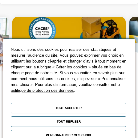
Nous utilisons des cookies pour réaliser des statistiques et
mesurer l'audience du site. Vous pouvez exprimer vos choix en
utilisant les boutons ci-après et changer d’avis à tout moment en
cliquant sur la rubrique « Gérer les cookies » située en bas de
chaque page de notre site. Si vous souhaitez en savoir plus sur
comment nous utilisons les cookies, cliquez sur « Personnaliser
Tout savoir sur le
mes choix ». Pour plus d’information, veuillez consulter notre
politique de protection des données
.
CACES®
Qu’est-ce que le CACES® ? Découvrez
TOUT ACCEPTER
les différents CACES®, leurs avantages
et comment les passer ?
TOUT REFUSER
Chez Promeo, vous pouvez suivre
PERSONNALISER MES CHOIX