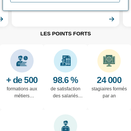
différentes formations CACES® adaptées
à vos besoins !
En savoir plus
En sa
LES POINTS FORTS
+ de 500
98.6 %
24 000
formations aux
de satisfaction
stagiaires formés
métiers
des salariés
par an
techniques de
interrogés
l'industrie et
tertiaires