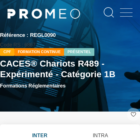
Aller
Panneau de gestion des cookies
au
contenu
principal
Référence : REGL0090
Code RS : 6867
CPF
FORMATION CONTINUE
PRÉSENTIEL
CACES® Chariots R489 -
Expérimenté - Catégorie 1B
Formations Réglementaires
INTER
INTRA