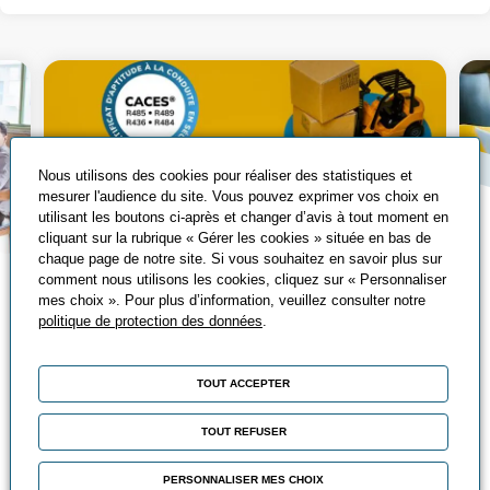
Nous utilisons des cookies pour réaliser des statistiques et
mesurer l'audience du site. Vous pouvez exprimer vos choix en
utilisant les boutons ci-après et changer d’avis à tout moment en
cliquant sur la rubrique « Gérer les cookies » située en bas de
chaque page de notre site. Si vous souhaitez en savoir plus sur
comment nous utilisons les cookies, cliquez sur « Personnaliser
Tout savoir sur le
mes choix ». Pour plus d’information, veuillez consulter notre
politique de protection des données
.
CACES®
Qu’est-ce que le CACES® ? Découvrez
TOUT ACCEPTER
les différents CACES®, leurs avantages
et comment les passer ?
TOUT REFUSER
Chez Promeo, vous pouvez suivre
PERSONNALISER MES CHOIX