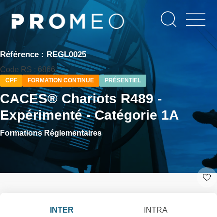
Aller
Panneau de gestion des cookies
au
contenu
principal
Référence : REGL0025
Code RS : 6866
CPF
FORMATION CONTINUE
PRÉSENTIEL
CACES® Chariots R489 -
Expérimenté - Catégorie 1A
Formations Réglementaires
INTER
INTRA