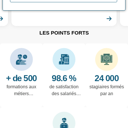
différentes formations CACES® adaptées
à vos besoins !
En savoir plus
En sa
LES POINTS FORTS
+ de 500
98.6 %
24 000
formations aux
de satisfaction
stagiaires formés
métiers
des salariés
par an
techniques de
interrogés
l'industrie et
tertiaires