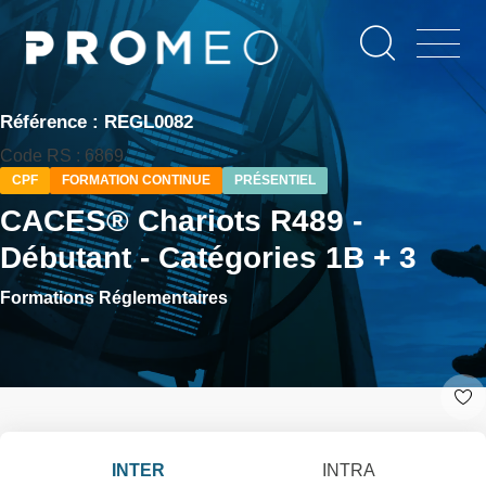
Aller
Panneau de gestion des cookies
au
contenu
principal
Référence : REGL0082
Code RS : 6869
CPF
FORMATION CONTINUE
PRÉSENTIEL
CACES® Chariots R489 -
Débutant - Catégories 1B + 3
Formations Réglementaires
INTER
INTRA