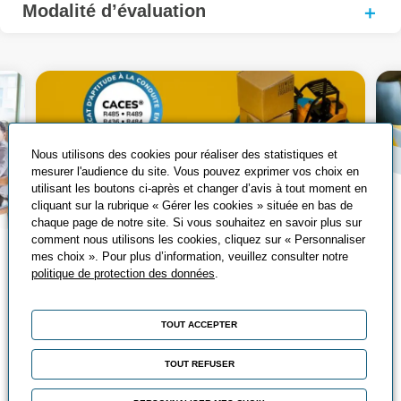
Modalité d’évaluation
Nous utilisons des cookies pour réaliser des statistiques et
mesurer l'audience du site. Vous pouvez exprimer vos choix en
utilisant les boutons ci-après et changer d’avis à tout moment en
cliquant sur la rubrique « Gérer les cookies » située en bas de
chaque page de notre site. Si vous souhaitez en savoir plus sur
comment nous utilisons les cookies, cliquez sur « Personnaliser
Tout savoir sur le
mes choix ». Pour plus d’information, veuillez consulter notre
politique de protection des données
.
CACES®
Qu’est-ce que le CACES® ? Découvrez
TOUT ACCEPTER
les différents CACES®, leurs avantages
et comment les passer ?
TOUT REFUSER