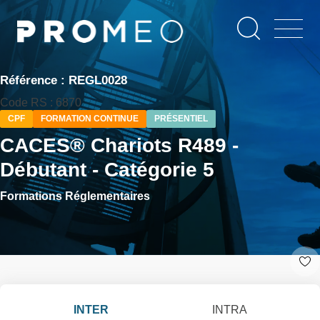
Aller
Panneau de gestion des cookies
au
contenu
principal
Référence : REGL0028
Code RS : 6870
CPF
FORMATION CONTINUE
PRÉSENTIEL
CACES® Chariots R489 -
Débutant - Catégorie 5
Formations Réglementaires
INTER
INTRA