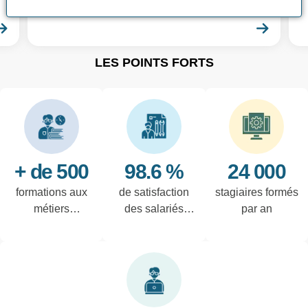
à vos besoins !
En savoir plus
En sa
LES POINTS FORTS
+ de 500
98.6 %
24 000
formations aux
de satisfaction
stagiaires formés
métiers
des salariés
par an
techniques de
interrogés
l'industrie et
tertiaires