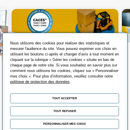
Nous utilisons des cookies pour réaliser des statistiques et
mesurer l'audience du site. Vous pouvez exprimer vos choix en
utilisant les boutons ci-après et changer d’avis à tout moment en
cliquant sur la rubrique « Gérer les cookies » située en bas de
chaque page de notre site. Si vous souhaitez en savoir plus sur
Tout savoir sur le
comment nous utilisons les cookies, cliquez sur « Personnaliser
mes choix ». Pour plus d’information, veuillez consulter notre
CACES®
politique de protection des données
.
Qu’est-ce que le CACES® ? Découvrez
les différents CACES®, leurs avantages
TOUT ACCEPTER
et comment les passer ?
TOUT REFUSER
Chez Promeo, vous pouvez suivre
différentes formations CACES® adaptées
PERSONNALISER MES CHOIX