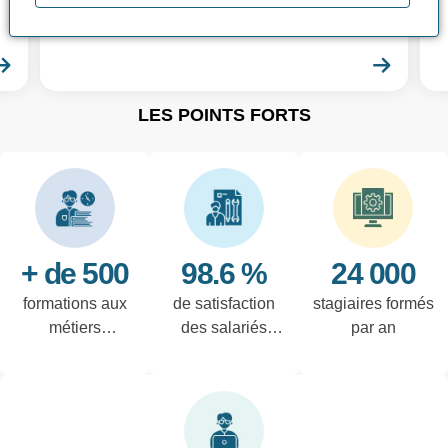
différentes formations CACES® adaptées
à vos besoins !
En savoir plus
En sa
LES POINTS FORTS
+ de 500
98.6 %
24 000
formations aux
de satisfaction
stagiaires formés
métiers
des salariés
par an
techniques de
interrogés
l'industrie et
tertiaires