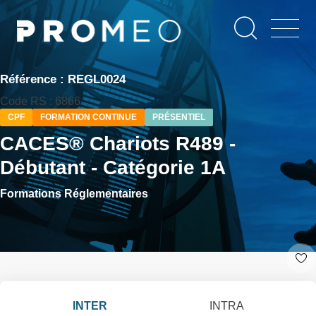
Aller
Panneau de gestion des cookies
au
contenu
principal
Référence : REGL0024
Code RS : 6866
CPF
FORMATION CONTINUE
PRÉSENTIEL
CACES® Chariots R489 -
Débutant - Catégorie 1A
Formations Réglementaires
INTER
INTRA