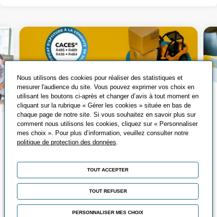
Nous utilisons des cookies pour réaliser des statistiques et
mesurer l'audience du site. Vous pouvez exprimer vos choix en
utilisant les boutons ci-après et changer d’avis à tout moment en
cliquant sur la rubrique « Gérer les cookies » située en bas de
chaque page de notre site. Si vous souhaitez en savoir plus sur
comment nous utilisons les cookies, cliquez sur « Personnaliser
Tout savoir sur le
mes choix ». Pour plus d’information, veuillez consulter notre
politique de protection des données
.
CACES®
Qu’est-ce que le CACES® ? Découvrez
TOUT ACCEPTER
les différents CACES®, leurs avantages
et comment les passer ?
TOUT REFUSER
Chez Promeo, vous pouvez suivre
PERSONNALISER MES CHOIX