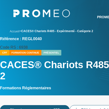
Aller
Panneau de gestion des cookies
au
contenu
PROM
principal
breadcrumb
CACES® Chariots R485 - Expérimenté - Catégorie 2
Accueil
Référence : REGL0040
Code RS : 6938
CPF
FORMATION CONTINUE
PRÉSENTIEL
CACES® Chariots R485 
2
Formations Réglementaires