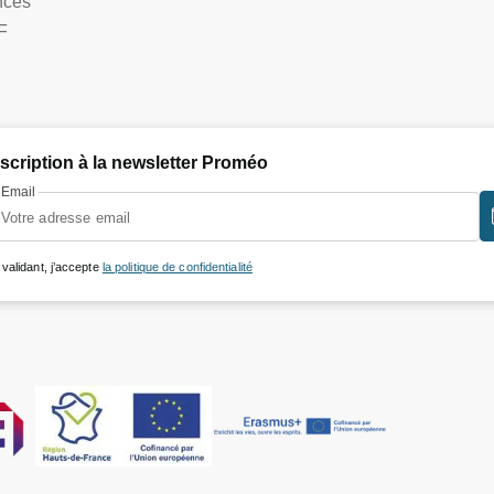
nces"
F
nscription à la newsletter Proméo
Email
 validant, j’accepte
la politique de confidentialité