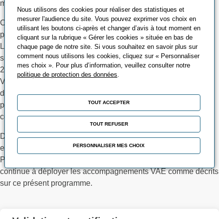
moncompteformation.gouv (France Compétences)
Nous utilisons des cookies pour réaliser des statistiques et
mesurer l'audience du site. Vous pouvez exprimer vos choix en
Cette prestation d'accompagnement VAE va évoluer
utilisant les boutons ci-après et changer d’avis à tout moment en
progressivement (décret du 23/12/2023) :
cliquant sur la rubrique « Gérer les cookies » située en bas de
Les nouvelles dispositions relatives aux parcours de VAE
chaque page de notre site. Si vous souhaitez en savoir plus sur
comment nous utilisons les cookies, cliquez sur « Personnaliser
s’appliquent aux parcours débutant à compter du 1er janvier
mes choix ». Pour plus d’information, veuillez consulter notre
2024. Toutefois, celles relatives à l’utilisation du portail France
politique de protection des données
.
VAE seront applicables progressivement jusqu’au 31
décembre 2024 à minima, selon un calendrier qui sera défini
TOUT ACCEPTER
par arrêté en fonction de l’intégration progressive des
certifications professionnelles sur ce portail.
TOUT REFUSER
Dans l’attente, les parcours relatifs à une certification non
PERSONNALISER MES CHOIX
encore intégrée restent régis par les dispositions antérieures :
PROMEO n'a pas encore intégré le portail France VAE et
continue à déployer les accompagnements VAE comme décrits
sur ce présent programme.