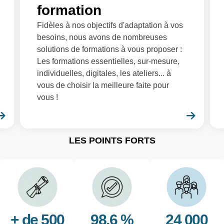
formation
Fidèles à nos objectifs d'adaptation à vos
besoins, nous avons de nombreuses
solutions de formations à vous proposer :
Les formations essentielles, sur-mesure,
individuelles, digitales, les ateliers... à
vous de choisir la meilleure faite pour
vous !
En savoir plus
En sa
LES POINTS FORTS
+ de 500
98.6 %
24 000