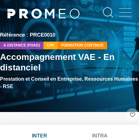
Aller
Panneau de gestion des cookies
au
contenu
principal
Référence : PRCE0010
A DISTANCE (FOAD)
CPF
FORMATION CONTINUE
Accompagnement VAE - En
distanciel
Prestation et Conseil en Entreprise, Ressources Humaines
- RSE
INTER
INTRA