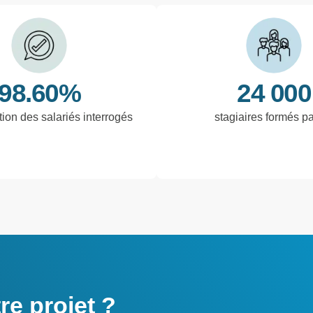
98.60%
24 000
tion des salariés interrogés
stagiaires formés p
e projet ?