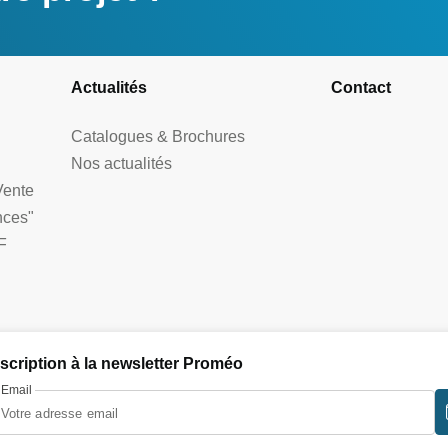
Actualités
Contact
Catalogues & Brochures
Nos actualités
Vente
nces"
F
nscription à la newsletter Proméo
Email