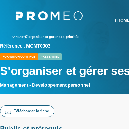
Aller
Panneau de gestion des cookies
au
contenu
PROM
principal
breadcrumb
S'organiser et gérer ses priorités
Accueil
Référence : MGMT0003
FORMATION CONTINUE
PRÉSENTIEL
S'organiser et gérer ses
Management - Développement personnel
Télécharger la fiche
Public et prérequis