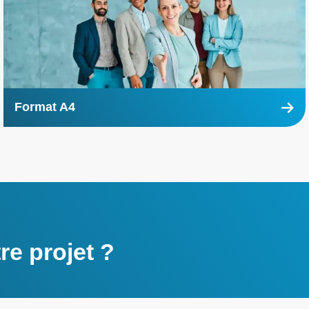
Format A4
En
savoir
plus
e projet ?