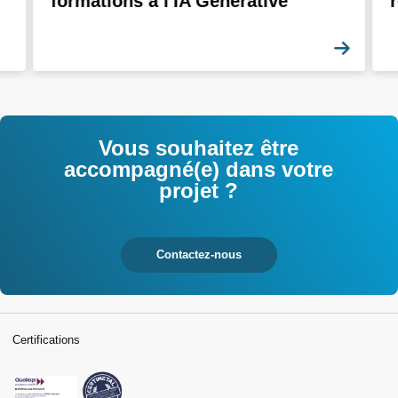
formations à l'IA Générative
En sa
Vous souhaitez être
accompagné(e) dans votre
projet ?
Contactez-nous
Certifications