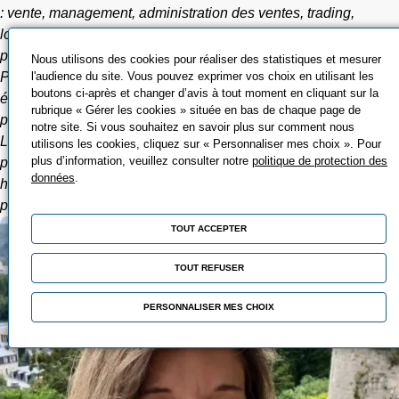
: vente, management, administration des ventes, trading,
logistique et éducation nationale, elle met son expérience au
profit des stagiaires en formation.
Nous utilisons des cookies pour réaliser des statistiques et mesurer
l'audience du site. Vous pouvez exprimer vos choix en utilisant les
Passionnée par la relation humaine, elle accompagne
boutons ci-après et changer d’avis à tout moment en cliquant sur la
également les problématiques personnelles et
rubrique « Gérer les cookies » située en bas de chaque page de
professionnelles, en coaching.
notre site. Si vous souhaitez en savoir plus sur comment nous
Le fil conducteur de son action : la qualité de la relation,
utilisons les cookies, cliquez sur « Personnaliser mes choix ». Pour
plus d’information, veuillez consulter notre
politique de protection des
professionnelle et privée, que ce soit entre collègues, avec la
données
.
hiérarchie, avec les subordonnés, la famille ou même avec son
propre corps...
TOUT ACCEPTER
TOUT REFUSER
PERSONNALISER MES CHOIX