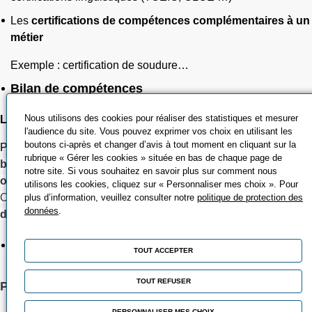
Les
certifications de compétences complémentaires à un
métier
Exemple : certification de soudure…
Bilan de compétences
Nous utilisons des cookies pour réaliser des statistiques et mesurer
Le montant mobilisable est de 1 600 € maximum.
l'audience du site. Vous pouvez exprimer vos choix en utilisant les
boutons ci-après et changer d’avis à tout moment en cliquant sur la
Pour être financé par le CPF, le titulaire ne doit
pas avoir
rubrique « Gérer les cookies » située en bas de chaque page de
bénéficié d’un bilan de compétences financé par un
notre site. Si vous souhaitez en savoir plus sur comment nous
organisme public
ou
privé
(CPF, État, Région, France Travail,
utilisons les cookies, cliquez sur « Personnaliser mes choix ». Pour
OPCO, fonds d’assurance formation…) au cours des
cinq
plus d’information, veuillez consulter notre
politique de protection des
données
.
dernières années
.
Permis de conduire
TOUT ACCEPTER
TOUT REFUSER
Permis poids lourds
PERSONNALISER MES CHOIX