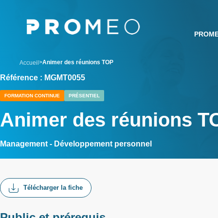
Aller
Panneau de gestion des cookies
au
contenu
PROM
principal
breadcrumb
Animer des réunions TOP
Accueil
Référence : MGMT0055
FORMATION CONTINUE
PRÉSENTIEL
Animer des réunions T
Management - Développement personnel
Télécharger la fiche
Public et prérequis