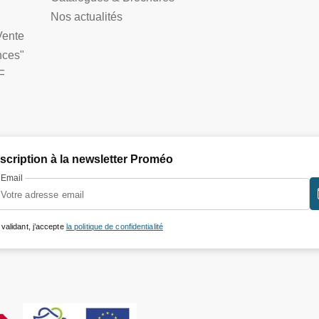
Nos actualités
Vente
nces"
F
nscription à la newsletter Proméo
Email
 validant, j’accepte
la politique de confidentialité