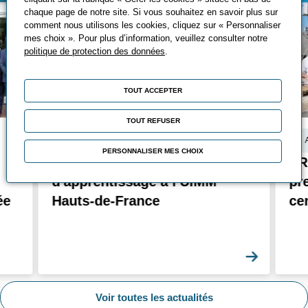
chaque page de notre site. Si vous souhaitez en savoir plus sur
comment nous utilisons les cookies, cliquez sur « Personnaliser
mes choix ». Pour plus d’information, veuillez consulter notre
politique de protection des données
.
TOUT ACCEPTER
TOUT REFUSER
Actualité
PERSONNALISER MES CHOIX
Versez votre solde de taxe
PR
d'apprentissage à l'UIMM
pr
ée
Hauts-de-France
ce
En savoi
Voir toutes les actualités