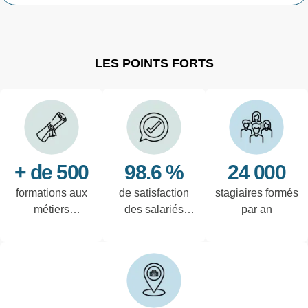
LES POINTS FORTS
+ de 500
98.6 %
24 000
formations aux
de satisfaction
stagiaires formés
métiers
des salariés
par an
techniques de
interrogés
l'industrie et
tertiaires