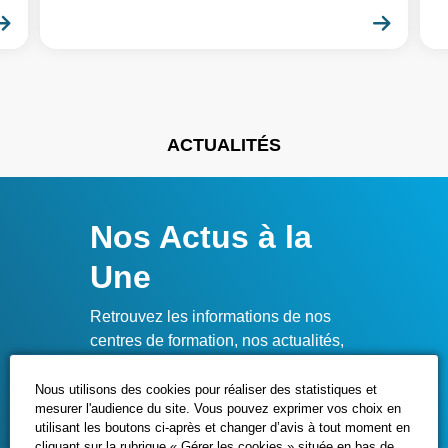
En savoir plus
En sa
ACTUALITÉS
Nos Actus à la
Une
Retrouvez les informations de nos
centres de formation, nos actualités,
nos événements à venir, ainsi que les
temps forts PROMEO.
Nous utilisons des cookies pour réaliser des statistiques et
mesurer l'audience du site. Vous pouvez exprimer vos choix en
utilisant les boutons ci-après et changer d’avis à tout moment en
cliquant sur la rubrique « Gérer les cookies » située en bas de