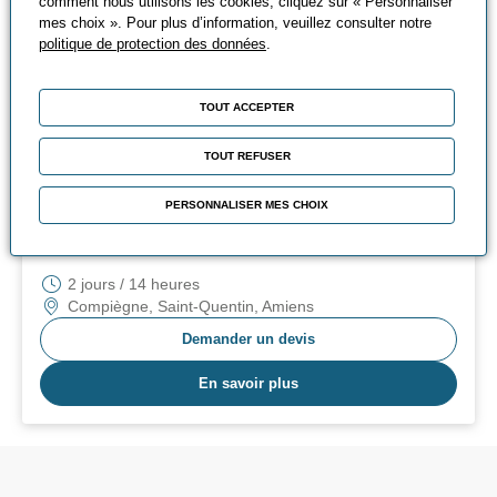
comment nous utilisons les cookies, cliquez sur « Personnaliser
En savoir plus
mes choix ». Pour plus d’information, veuillez consulter notre
politique de protection des données
.
FORMATION CONTINUE
PRÉSENTIEL
Pratiquer l'éco-maintenance
TOUT ACCEPTER
Gestion de l'énergie, Maintenance - Technologies
TOUT REFUSER
Industrielles
EN PARTENARIAT AVEC
SMC
PERSONNALISER MES CHOIX
700
€ HT
2 jours / 14 heures
Compiègne, Saint-Quentin, Amiens
Demander un devis
En savoir plus