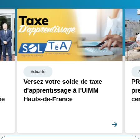
Actualité
Versez votre solde de taxe
PR
d'apprentissage à l'UIMM
pr
ée
Hauts-de-France
ce
En savoi