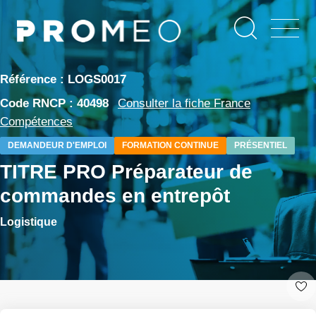
Aller
Panneau de gestion des cookies
au
contenu
principal
Référence : LOGS0017
Code RNCP : 40498
Consulter la fiche France
Compétences
DEMANDEUR D'EMPLOI
FORMATION CONTINUE
PRÉSENTIEL
TITRE PRO Préparateur de
commandes en entrepôt
Logistique