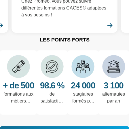
Chez Promeo, vous pouvez suivre
différentes formations CACES® adaptées
à vos besoins !
En savoir plus
En sa
LES POINTS FORTS
+ de 500
98.6 %
24 000
3 100
formations aux
de
stagiaires
alternautes
métiers
satisfaction
formés par
par an
techniques de
des salariés
an
l'industrie et
interrogés
tertiaires