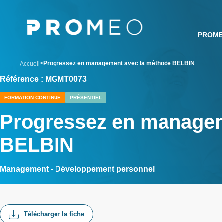
Aller
Panneau de gestion des cookies
au
contenu
PROM
principal
breadcrumb
Progressez en management avec la méthode BELBIN
Accueil
Référence : MGMT0073
FORMATION CONTINUE
PRÉSENTIEL
Progressez en managem
BELBIN
Management - Développement personnel
Télécharger la fiche