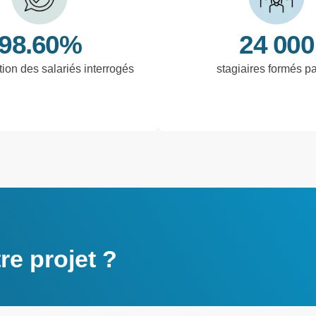
98.60%
24 000
tion des salariés interrogés
stagiaires formés p
e projet ?